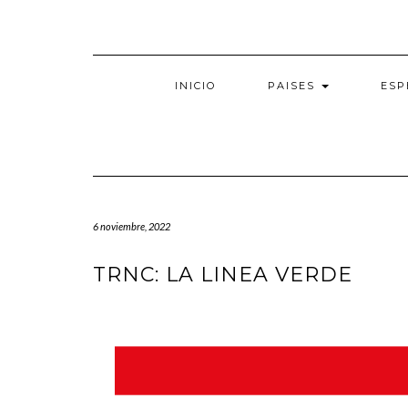
Saltar
al
contenido
INICIO
PAISES
ESP
6 noviembre, 2022
TRNC: LA LINEA VERDE