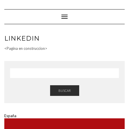
Saltar
al
contenido
Cambiar modo de navegación
LINKEDIN
<Pagina en construccion>
BUSCAR
España