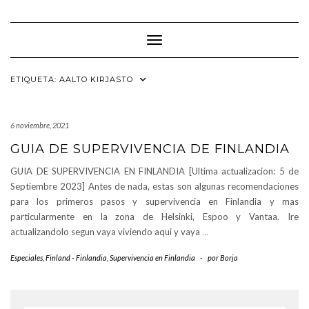
Saltar
al
contenido
Cambiar modo de navegación
ETIQUETA:
AALTO KIRJASTO
6 noviembre, 2021
GUIA DE SUPERVIVENCIA DE FINLANDIA
GUIA DE SUPERVIVENCIA EN FINLANDIA [Ultima actualizacion: 5 de
Septiembre 2023] Antes de nada, estas son algunas recomendaciones
para los primeros pasos y supervivencia en Finlandia y mas
particularmente en la zona de Helsinki, Espoo y Vantaa. Ire
actualizandolo segun vaya viviendo aqui y vaya
…
Especiales
,
Finland - Finlandia
,
Supervivencia en Finlandia
-
por
Borja