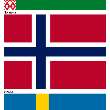
Noruega
Suecia