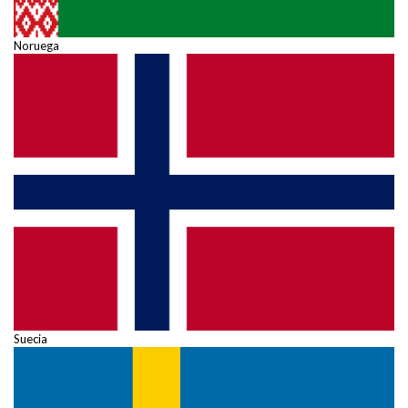
Noruega
Suecia