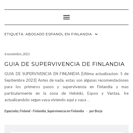
Saltar
al
contenido
Cambiar modo de navegación
ETIQUETA:
ABOGADO ESPANOL EN FINLANDIA
6 noviembre, 2021
GUIA DE SUPERVIVENCIA DE FINLANDIA
GUIA DE SUPERVIVENCIA EN FINLANDIA [Ultima actualizacion: 5 de
Septiembre 2023] Antes de nada, estas son algunas recomendaciones
para los primeros pasos y supervivencia en Finlandia y mas
particularmente en la zona de Helsinki, Espoo y Vantaa. Ire
actualizandolo segun vaya viviendo aqui y vaya
…
Especiales
,
Finland - Finlandia
,
Supervivencia en Finlandia
-
por
Borja