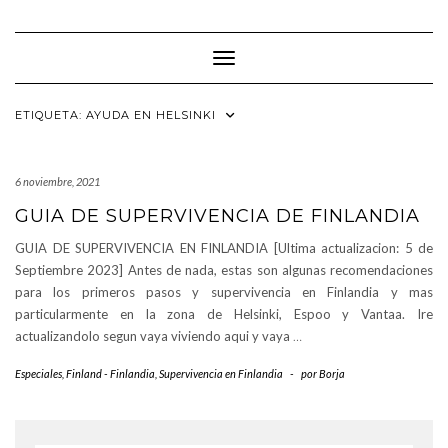
Saltar
al
contenido
Cambiar modo de navegación
ETIQUETA:
AYUDA EN HELSINKI
6 noviembre, 2021
GUIA DE SUPERVIVENCIA DE FINLANDIA
GUIA DE SUPERVIVENCIA EN FINLANDIA [Ultima actualizacion: 5 de
Septiembre 2023] Antes de nada, estas son algunas recomendaciones
para los primeros pasos y supervivencia en Finlandia y mas
particularmente en la zona de Helsinki, Espoo y Vantaa. Ire
actualizandolo segun vaya viviendo aqui y vaya
…
Especiales
,
Finland - Finlandia
,
Supervivencia en Finlandia
-
por
Borja