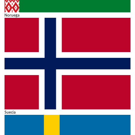
Noruega
Suecia