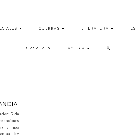
ECIALES
GUERRAS
LITERATURA
E
BLACKHATS
ACERCA
ANDIA
cion: 5 de
endaciones
dia y mas
antaa. Ire