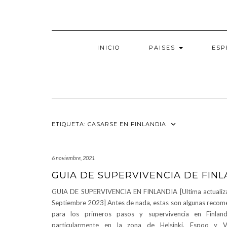
Saltar
al
contenido
INICIO
PAISES
ESP
ETIQUETA:
CASARSE EN FINLANDIA
6 noviembre, 2021
GUIA DE SUPERVIVENCIA DE FINL
GUIA DE SUPERVIVENCIA EN FINLANDIA [Ultima actualiza
Septiembre 2023] Antes de nada, estas son algunas recom
para los primeros pasos y supervivencia en Finlan
particularmente en la zona de Helsinki, Espoo y V