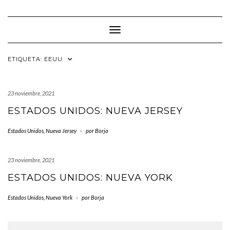
Saltar
al
contenido
Cambiar modo de navegación
ETIQUETA:
EEUU
23 noviembre, 2021
ESTADOS UNIDOS: NUEVA JERSEY
Estados Unidos
,
Nueva Jersey
-
por
Borja
23 noviembre, 2021
ESTADOS UNIDOS: NUEVA YORK
Estados Unidos
,
Nueva York
-
por
Borja