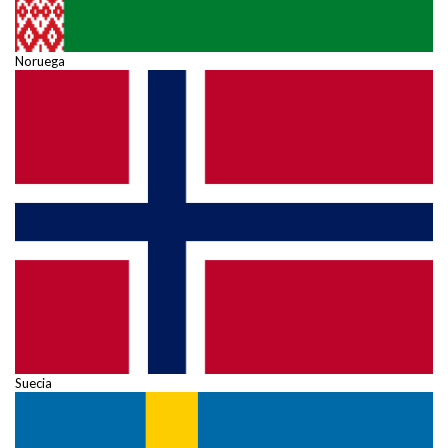
Noruega
Suecia