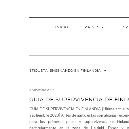
Saltar
al
contenido
INICIO
PAISES
ESP
ETIQUETA:
ENSENANDO EN FINLANDIA
6 noviembre, 2021
GUIA DE SUPERVIVENCIA DE FINL
GUIA DE SUPERVIVENCIA EN FINLANDIA [Ultima actualiza
Septiembre 2023] Antes de nada, estas son algunas recom
para los primeros pasos y supervivencia en Finlan
particularmente en la zona de Helsinki, Espoo y V