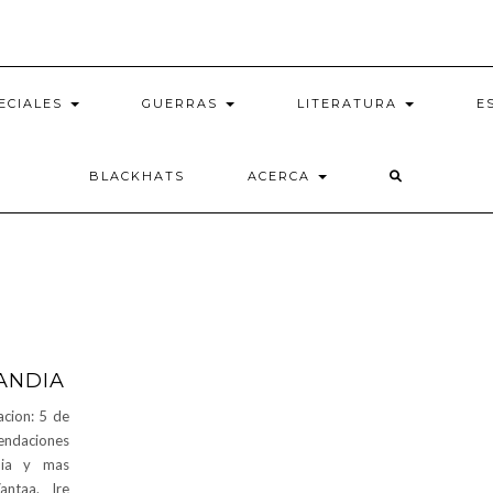
ECIALES
GUERRAS
LITERATURA
E
BLACKHATS
ACERCA
ANDIA
cion: 5 de
endaciones
dia y mas
antaa. Ire