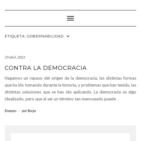
Saltar
al
contenido
Cambiar modo de navegación
ETIQUETA:
GOBERNABILIDAD
29 abril, 2023
CONTRA LA DEMOCRACIA
Hagamos un repaso del orígen de la democracia, las distintas formas
que ha ido tomando durante la historia, y problemas que han tenido, las
distintas soluciones que se han ido aplicando. La democracia es algo
idealizado, pero que al ser un término tan manoseado puede
…
Ensayos
-
por
Borja