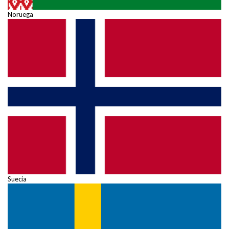
Noruega
Suecia