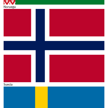
Noruega
Suecia