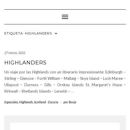
Saltar
al
contenido
Cambiar modo de navegación
ETIQUETA:
HIGHLANDERS
27 marzo, 2022
HIGHLANDERS
Un viaje por las Highlands con un itinerario impresionante: Edinburgh –
Stirling – Glencoe – Forth William – Mallaig – Skye Island – Loch Maree –
Ullapool – Durness – Gills – Ornkey Islands St. Margaret´s Hope –
Kirkwall – Shetlands Islands – Lerwick –
…
Especiales
,
Highlands
,
Scotland - Escocia
-
por
Borja