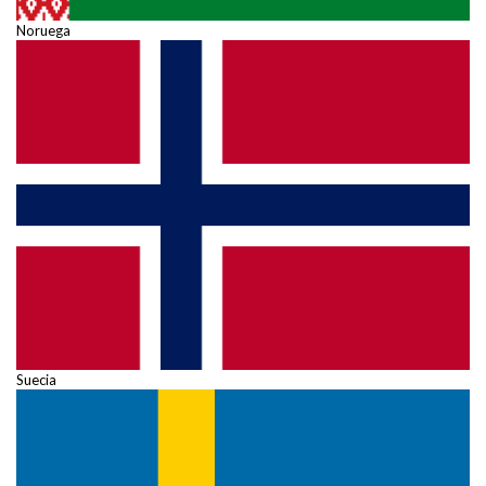
Noruega
Suecia