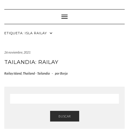
Saltar
al
contenido
Cambiar modo de navegación
ETIQUETA:
ISLA RAILAY
26 noviembre, 2021
TAILANDIA: RAILAY
Railay Island
,
Thailand - Tailandia
-
por
Borja
BUSCAR