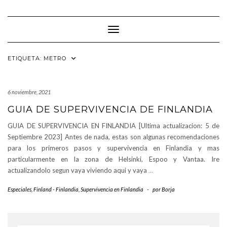
Saltar
al
contenido
Cambiar modo de navegación
ETIQUETA:
METRO
6 noviembre, 2021
GUIA DE SUPERVIVENCIA DE FINLANDIA
GUIA DE SUPERVIVENCIA EN FINLANDIA [Ultima actualizacion: 5 de
Septiembre 2023] Antes de nada, estas son algunas recomendaciones
para los primeros pasos y supervivencia en Finlandia y mas
particularmente en la zona de Helsinki, Espoo y Vantaa. Ire
actualizandolo segun vaya viviendo aqui y vaya
…
Especiales
,
Finland - Finlandia
,
Supervivencia en Finlandia
-
por
Borja