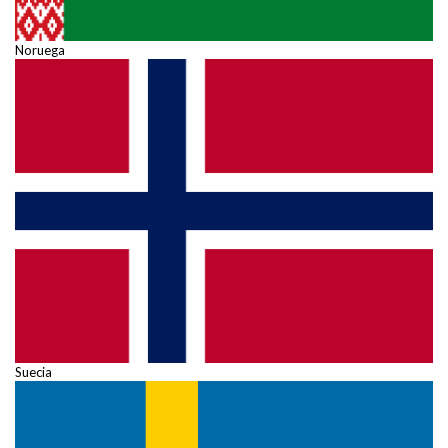
Noruega
Suecia