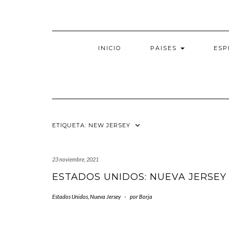
Saltar
al
contenido
INICIO
PAISES
ESP
ETIQUETA:
NEW JERSEY
23 noviembre, 2021
ESTADOS UNIDOS: NUEVA JERSEY
Estados Unidos
,
Nueva Jersey
-
por
Borja