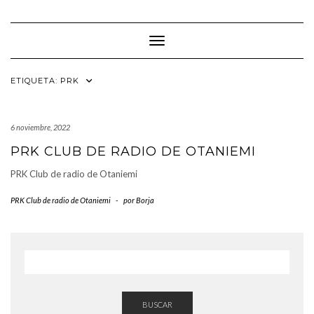
Saltar
al
contenido
Cambiar modo de navegación
ETIQUETA:
PRK
6 noviembre, 2022
PRK CLUB DE RADIO DE OTANIEMI
PRK Club de radio de Otaniemi
PRK Club de radio de Otaniemi
-
por
Borja
BUSCAR