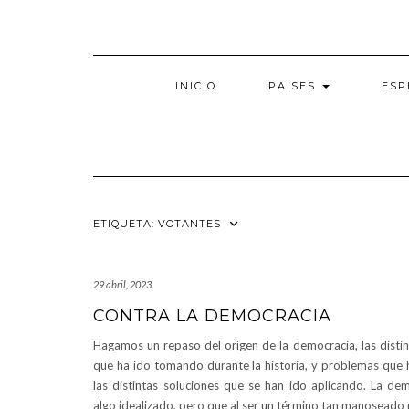
Saltar
al
contenido
INICIO
PAISES
ESP
ETIQUETA:
VOTANTES
29 abril, 2023
CONTRA LA DEMOCRACIA
Hagamos un repaso del orígen de la democracia, las disti
que ha ido tomando durante la historia, y problemas que 
las distintas soluciones que se han ido aplicando. La de
algo idealizado, pero que al ser un término tan manosead