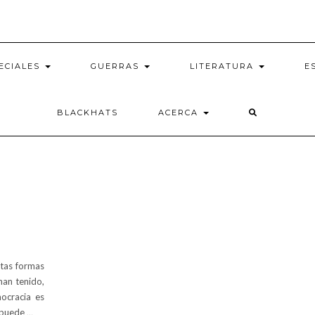
ECIALES
GUERRAS
LITERATURA
E
BLACKHATS
ACERCA
ntas formas
han tenido,
mocracia es
o puede
…