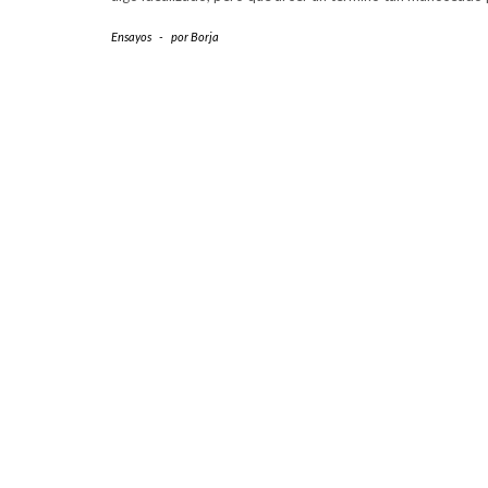
Ensayos
-
por
Borja