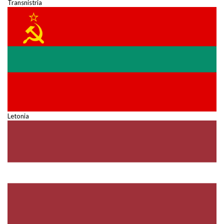
Transnistria
Letonia