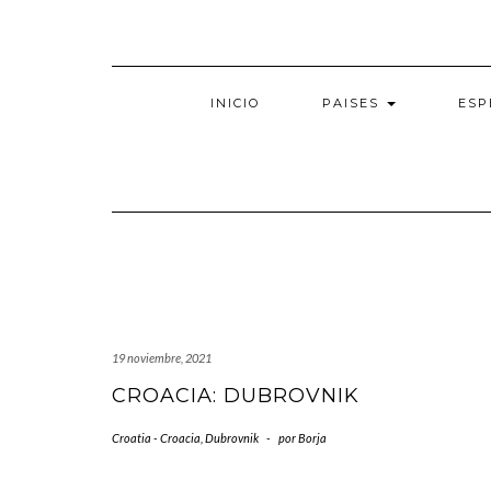
Saltar
al
contenido
INICIO
PAISES
ESP
19 noviembre, 2021
CROACIA: DUBROVNIK
Croatia - Croacia
,
Dubrovnik
-
por
Borja