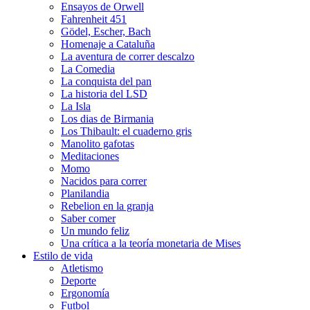
Ensayos de Orwell
Fahrenheit 451
Gödel, Escher, Bach
Homenaje a Cataluña
La aventura de correr descalzo
La Comedia
La conquista del pan
La historia del LSD
La Isla
Los dias de Birmania
Los Thibault: el cuaderno gris
Manolito gafotas
Meditaciones
Momo
Nacidos para correr
Planilandia
Rebelion en la granja
Saber comer
Un mundo feliz
Una crítica a la teoría monetaria de Mises
Estilo de vida
Atletismo
Deporte
Ergonomía
Futbol