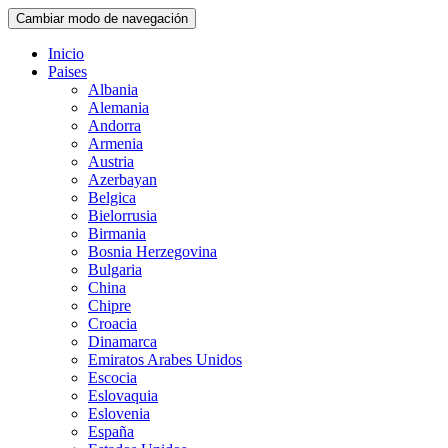
Saltar
Cambiar modo de navegación
al
contenido
Inicio
Paises
Albania
Alemania
Andorra
Armenia
Austria
Azerbayan
Belgica
Bielorrusia
Birmania
Bosnia Herzegovina
Bulgaria
China
Chipre
Croacia
Dinamarca
Emiratos Arabes Unidos
Escocia
Eslovaquia
Eslovenia
España