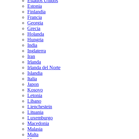
Estados Unidos
Estonia
Finlandia
Francia
Georgia
Grecia
Holanda
Hungria
India
Inglaterra
Iran
Irlanda
Irlanda del Norte
Islandia
Italia
Japon
Kosovo
Letonia
Libano
Lienchestein
Lituania
Luxemburgo
Macedonia
Malasia
Malta