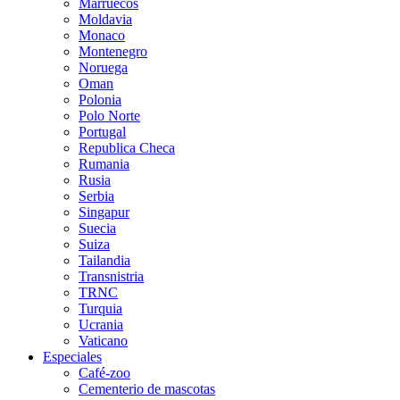
Marruecos
Moldavia
Monaco
Montenegro
Noruega
Oman
Polonia
Polo Norte
Portugal
Republica Checa
Rumania
Rusia
Serbia
Singapur
Suecia
Suiza
Tailandia
Transnistria
TRNC
Turquia
Ucrania
Vaticano
Especiales
Café-zoo
Cementerio de mascotas