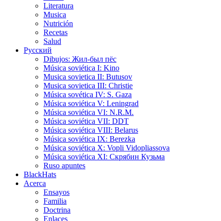
Literatura
Musica
Nutrición
Recetas
Salud
Русский
Dibujos: Жил-был пёс
Música soviética I: Kino
Musica sovietica II: Butusov
Musica sovietica III: Christie
Música sovética IV: S. Gaza
Música soviética V: Leningrad
Música soviética VI: N.R.M.
Música soviética VII: DDT
Música soviética VIII: Belarus
Música soviética IX: Berezka
Música soviética X: Vopli Vidopliassova
Música soviética XI: Скрябин Кузьма
Ruso apuntes
BlackHats
Acerca
Ensayos
Familia
Doctrina
Enlaces