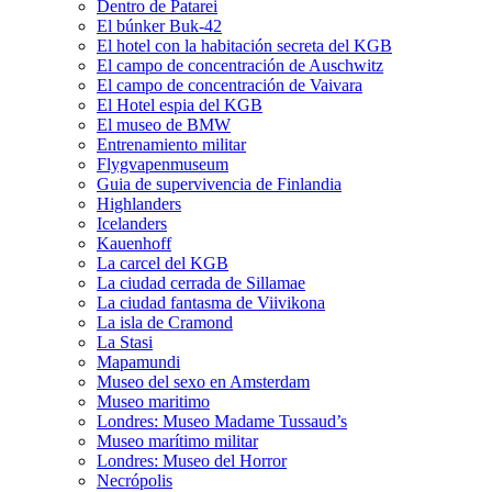
Dentro de Patarei
El búnker Buk-42
El hotel con la habitación secreta del KGB
El campo de concentración de Auschwitz
El campo de concentración de Vaivara
El Hotel espia del KGB
El museo de BMW
Entrenamiento militar
Flygvapenmuseum
Guia de supervivencia de Finlandia
Highlanders
Icelanders
Kauenhoff
La carcel del KGB
La ciudad cerrada de Sillamae
La ciudad fantasma de Viivikona
La isla de Cramond
La Stasi
Mapamundi
Museo del sexo en Amsterdam
Museo maritimo
Londres: Museo Madame Tussaud’s
Museo marítimo militar
Londres: Museo del Horror
Necrópolis