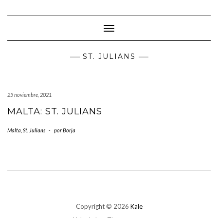
Saltar
al
contenido
Cambiar modo de navegación
ST. JULIANS
25 noviembre, 2021
MALTA: ST. JULIANS
Malta
,
St. Julians
-
por
Borja
Copyright © 2026
Kale