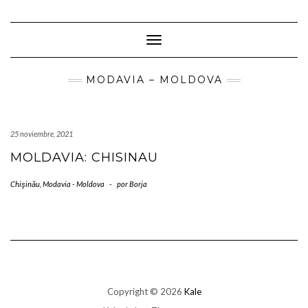
Saltar
al
contenido
Cambiar modo de navegación
MODAVIA – MOLDOVA
25 noviembre, 2021
MOLDAVIA: CHISINAU
Chişinău
,
Modavia - Moldova
-
por
Borja
Copyright © 2026
Kale