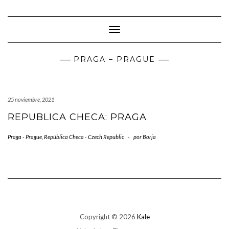
Saltar
al
contenido
Cambiar modo de navegación
PRAGA – PRAGUE
25 noviembre, 2021
REPUBLICA CHECA: PRAGA
Praga - Prague
,
República Checa - Czech Republic
-
por
Borja
Copyright © 2026
Kale