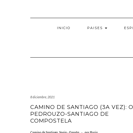
Saltar
al
contenido
INICIO
PAISES
ESP
8 diciembre, 2021
CAMINO DE SANTIAGO (3A VEZ): 
PEDROUZO-SANTIAGO DE
COMPOSTELA
Camino de Santiago
,
Spain - España
-
por
Borja