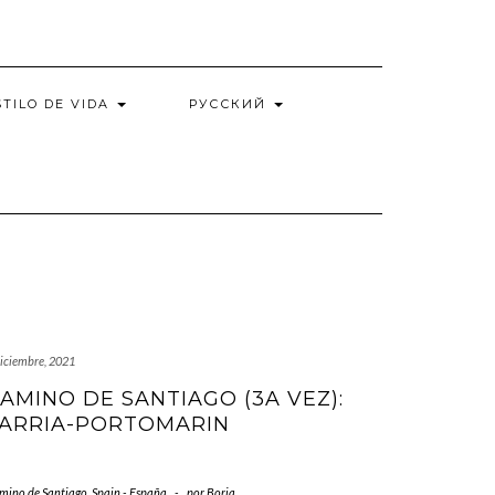
STILO DE VIDA
РУССКИЙ
diciembre, 2021
AMINO DE SANTIAGO (3A VEZ):
ARRIA-PORTOMARIN
mino de Santiago
,
Spain - España
-
por
Borja