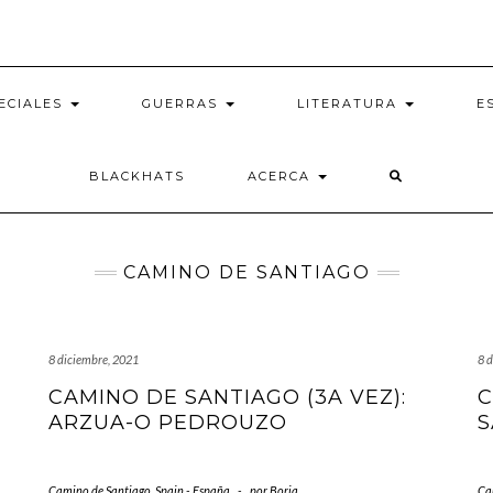
ECIALES
GUERRAS
LITERATURA
E
BLACKHATS
ACERCA
CAMINO DE SANTIAGO
8 diciembre, 2021
8 
O
CAMINO DE SANTIAGO (3A VEZ):
C
ARZUA-O PEDROUZO
S
Camino de Santiago
,
Spain - España
-
por
Borja
Ca