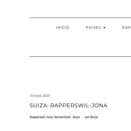
Saltar
al
contenido
INICIO
PAISES
ESP
31 mayo, 2025
SUIZA: RAPPERSWIL-JONA
Rapperswil-Jona
,
Switzerland - Suiza
-
por
Borja