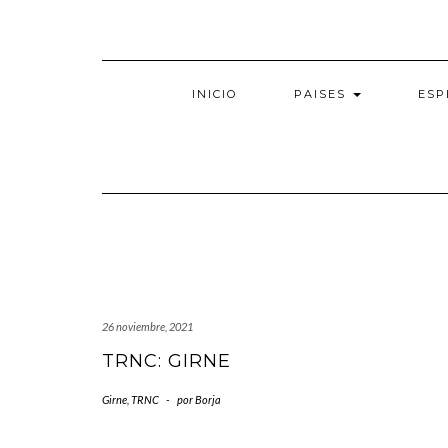
Saltar
al
contenido
INICIO
PAISES
ESP
26 noviembre, 2021
TRNC: GIRNE
Girne
,
TRNC
-
por
Borja