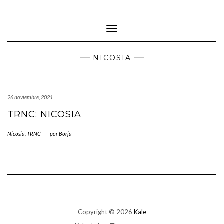
Saltar
al
contenido
Cambiar modo de navegación
NICOSIA
26 noviembre, 2021
TRNC: NICOSIA
Nicosia
,
TRNC
-
por
Borja
Copyright © 2026
Kale