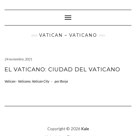
Saltar
al
contenido
Cambiar modo de navegación
VATICAN – VATICANO
24 noviembre, 2021
EL VATICANO: CIUDAD DEL VATICANO
Vatican - Vaticano
,
Vatican City
-
por
Borja
Copyright © 2026
Kale