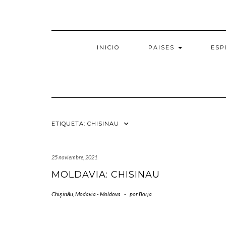
Saltar
al
contenido
INICIO
PAISES
ESP
ETIQUETA:
CHISINAU
25 noviembre, 2021
MOLDAVIA: CHISINAU
Chişinău
,
Modavia - Moldova
-
por
Borja