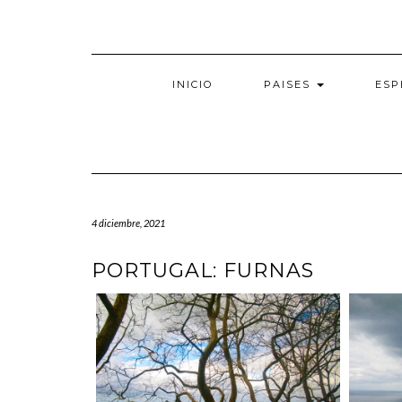
Saltar
al
contenido
INICIO
PAISES
ESP
4 diciembre, 2021
PORTUGAL: FURNAS