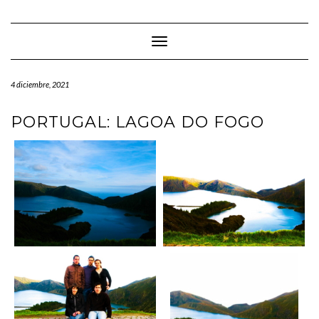
Saltar
al
contenido
Cambiar modo de navegación
4 diciembre, 2021
PORTUGAL: LAGOA DO FOGO