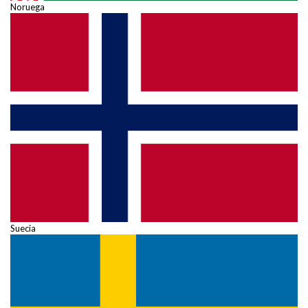
Noruega
Suecia